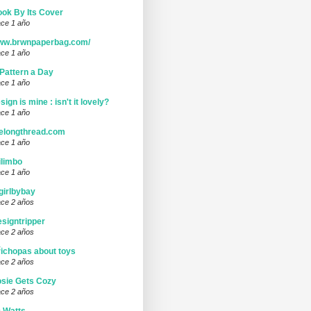
ok By Its Cover
ce 1 año
ww.brwnpaperbag.com/
ce 1 año
Pattern a Day
ce 1 año
sign is mine : isn't it lovely?
ce 1 año
elongthread.com
ce 1 año
limbo
ce 1 año
girlbybay
ce 2 años
signtripper
ce 2 años
ichopas about toys
ce 2 años
sie Gets Cozy
ce 2 años