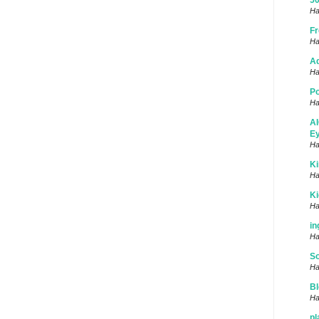
50
Ha
Fr
Ha
Ad
Ha
Po
Ha
AI
Ey
Ha
Ki
Ha
K
Ha
in
Ha
S
Ha
Bl
Ha
pl