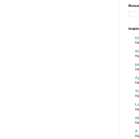
Buscar
inspir
U
Ha
th
Ha
ju
Ha
Ap
Ha
Tr
Ha
Lo
Ha
al
Ha
A 
Ha