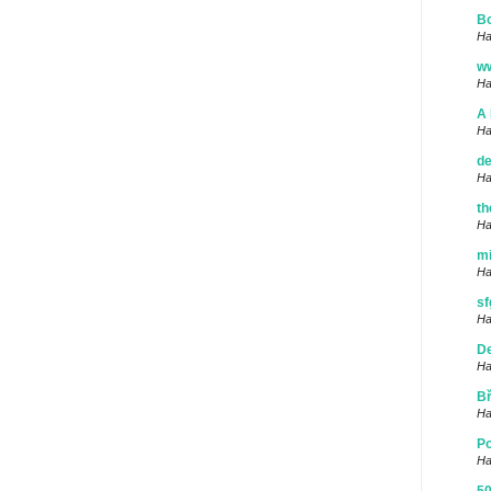
Bo
Ha
w
Ha
A 
Ha
de
Ha
th
Ha
mi
Ha
sf
Ha
De
Ha
Bř
Ha
Po
Ha