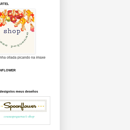
ARTEL
unha ollada picando na imaxe
NFLOWER
c design/os meus deseños
cousaspequenas's shop