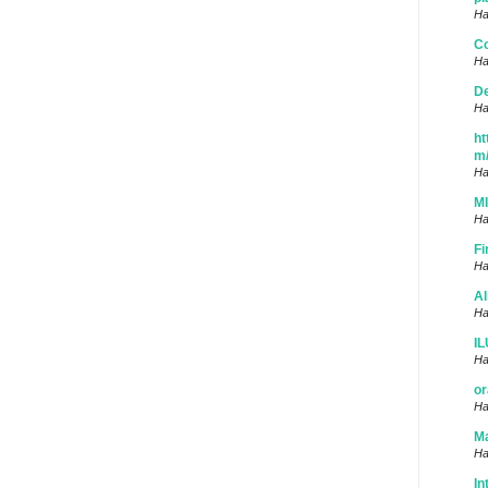
Ha
Co
Ha
D
Ha
ht
m
Ha
M
Ha
Fi
Ha
Al
Ha
I
Ha
or
Ha
Ma
Ha
In