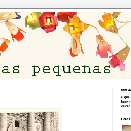
que qu
o que 
fago 
quero.
Datos