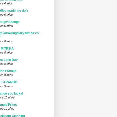
ce 6 años
ffee made me do it
ce 6 años
esign*Sponge
ce 6 años
tp://drawingdiary.tumblr.co
/
ce 8 años
I MITRIKA
ce 8 años
ne Little Day
ce 8 años
ice Pattullo
ce 8 años
LUSTRANDO
ce 9 años
ange you lucky!
ce 10 años
ngle Prints
ce 10 años
telligent Clashing