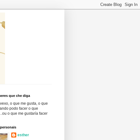
eres que che diga
vexo, o que me gusta, o que
cando podo facer o que
..ou o que me gustaría facer
 personais
esther