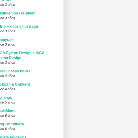
 Watts
ce 3 años
eunde von Freunden
ce 3 años
rià Fruitós | illustrator
ce 3 años
ppytalk
ce 3 años
GA Eye on Design » AIGA
e on Design
ce 3 años
reei, cosas bellas
ce 4 años
ickcan & Conkers
ce 4 años
gthings
ce 5 años
ouleMama
ce 6 años
og - mirdinara
ce 6 años
aneta tangerina