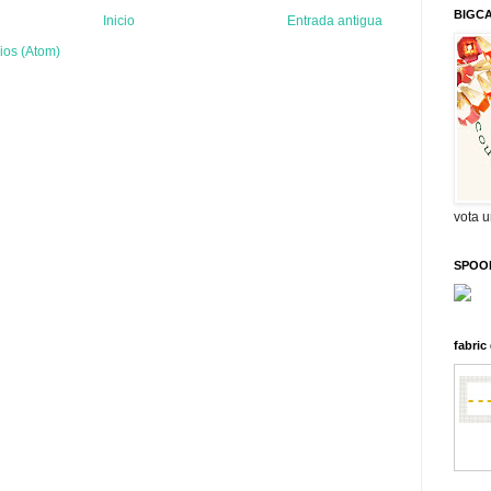
BIGC
Inicio
Entrada antigua
ios (Atom)
vota 
SPOO
fabri