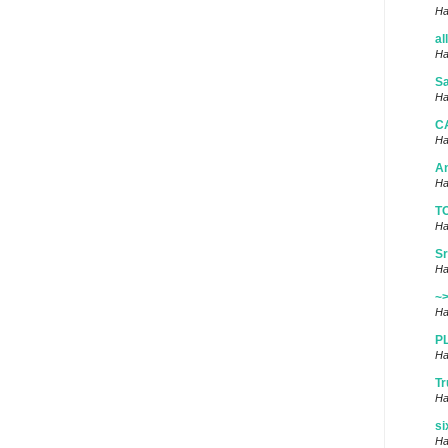
Ha
al
Ha
Sa
Ha
C
Ha
A
Ha
T
Ha
Sr
Ha
~
Ha
P
Ha
Tr
Ha
si
Ha