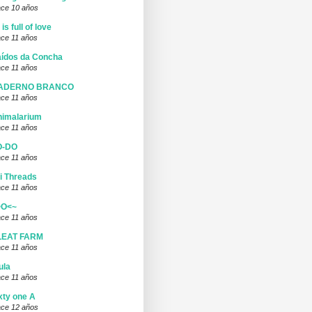
ce 10 años
l is full of love
ce 11 años
ídos da Concha
ce 11 años
ADERNO BRANCO
ce 11 años
nimalarium
ce 11 años
O-DO
ce 11 años
i Threads
ce 11 años
>O<~
ce 11 años
LEAT FARM
ce 11 años
ula
ce 11 años
xty one A
ce 12 años