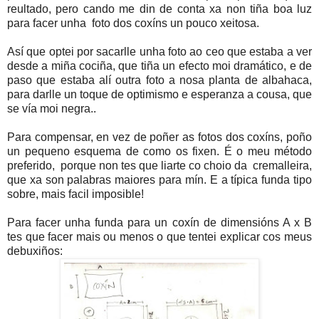
reultado, pero cando me din de conta xa non tiña boa luz
para facer unha foto dos coxíns un pouco xeitosa.
Así que optei por sacarlle unha foto ao ceo que estaba a ver
desde a miña cociña, que tiña un efecto moi dramático, e de
paso que estaba alí outra foto a nosa planta de albahaca,
para darlle un toque de optimismo e esperanza a cousa, que
se vía moi negra..
Para compensar, en vez de poñer as fotos dos coxíns, poño
un pequeno esquema de como os fixen. É o meu método
preferido, porque non tes que liarte co choio da cremalleira,
que xa son palabras maiores para mín. E a típica funda tipo
sobre, mais facil imposible!
Para facer unha funda para un coxín de dimensións A x B
tes que facer mais ou menos o que tentei explicar cos meus
debuxiños: