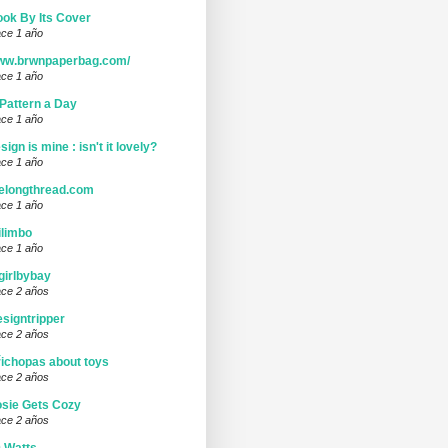
ok By Its Cover
ce 1 año
ww.brwnpaperbag.com/
ce 1 año
Pattern a Day
ce 1 año
sign is mine : isn't it lovely?
ce 1 año
elongthread.com
ce 1 año
limbo
ce 1 año
girlbybay
ce 2 años
signtripper
ce 2 años
ichopas about toys
ce 2 años
sie Gets Cozy
ce 2 años