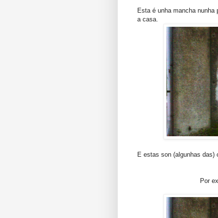
Esta é unha mancha nunha p
a casa.
E estas son (algunhas das)
Por e