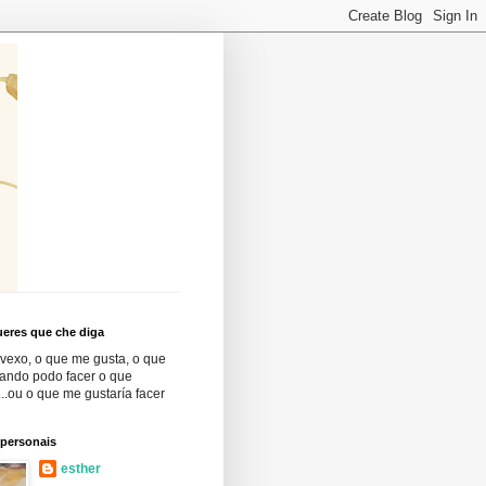
eres que che diga
vexo, o que me gusta, o que
cando podo facer o que
..ou o que me gustaría facer
 personais
esther