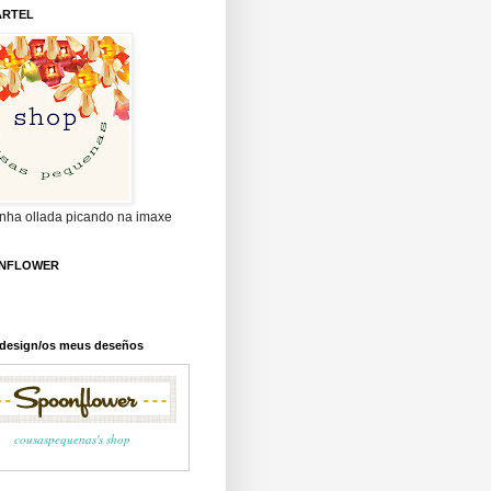
ARTEL
unha ollada picando na imaxe
NFLOWER
c design/os meus deseños
cousaspequenas's shop