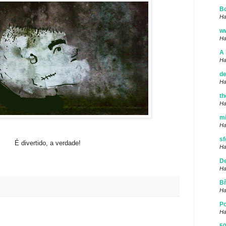
Bo
Ha
w
Ha
A 
Ha
de
Ha
th
Ha
mi
Ha
sf
É divertido, a verdade!
Ha
De
Ha
Bř
Ha
Po
Ha