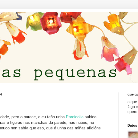
14
que qu
o que 
fago 
quero.
dade, pero o parece, e eu teño unha
Pareidolia
subida.
aras e figuras nas manchas da parede, nas nubes, no
Datos
i pouco non sabía que eso, que é unha das miñas aficións