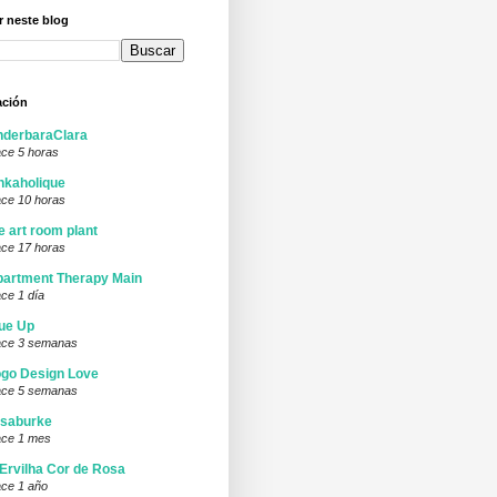
 neste blog
ación
nderbaraClara
ce 5 horas
nkaholique
ce 10 horas
e art room plant
ce 17 horas
artment Therapy Main
ce 1 día
ue Up
ce 3 semanas
go Design Love
ce 5 semanas
isaburke
ce 1 mes
Ervilha Cor de Rosa
ce 1 año