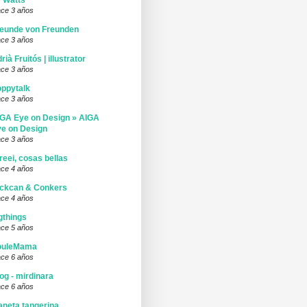
 Watts
ce 3 años
eunde von Freunden
ce 3 años
rià Fruitós | illustrator
ce 3 años
ppytalk
ce 3 años
GA Eye on Design » AIGA
e on Design
ce 3 años
reei, cosas bellas
ce 4 años
ickcan & Conkers
ce 4 años
gthings
ce 5 años
ouleMama
ce 6 años
og - mirdinara
ce 6 años
aneta tangerina