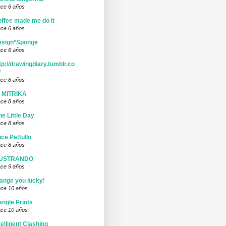
ce 6 años
ffee made me do it
ce 6 años
esign*Sponge
ce 6 años
tp://drawingdiary.tumblr.co
/
ce 8 años
I MITRIKA
ce 8 años
ne Little Day
ce 8 años
ice Pattullo
ce 8 años
LUSTRANDO
ce 9 años
ange you lucky!
ce 10 años
ngle Prints
ce 10 años
telligent Clashing