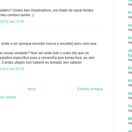
50
Ha
labro? Sodes ben imaxinativos, vou tratar de sacar tempo
Fr
meu cerebro tamén :)
Ha
014 a las 21:45
Ad
Ha
Po
Ha
 onde o vin (porque escoitar nunca o escoitei) pero creo que
AI
s novas verdade? Non sei onde leín o outro día que os
Ey
alabra especifica para a cervexiña que tomas fora, ao aire
Ha
sí. Cantas utepils non haberé eu tomado sen sabelo!
Ki
014 a las 23:16
Ha
K
Ha
Inicio
Entrada antigua
in
ios (Atom)
Ha
S
Ha
Bl
Ha
pl