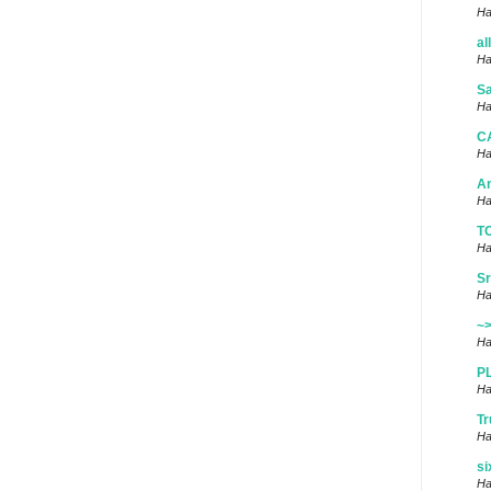
Ha
al
Ha
Sa
Ha
C
Ha
A
Ha
T
Ha
Sr
Ha
~
Ha
P
Ha
Tr
Ha
si
Ha