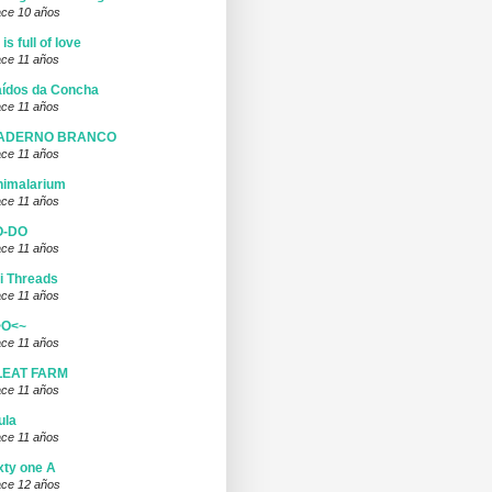
ce 10 años
l is full of love
ce 11 años
ídos da Concha
ce 11 años
ADERNO BRANCO
ce 11 años
nimalarium
ce 11 años
O-DO
ce 11 años
i Threads
ce 11 años
>O<~
ce 11 años
LEAT FARM
ce 11 años
ula
ce 11 años
xty one A
ce 12 años