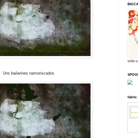
BIGC
vota 
Uns bailarines namoriscados
SPOO
fabri