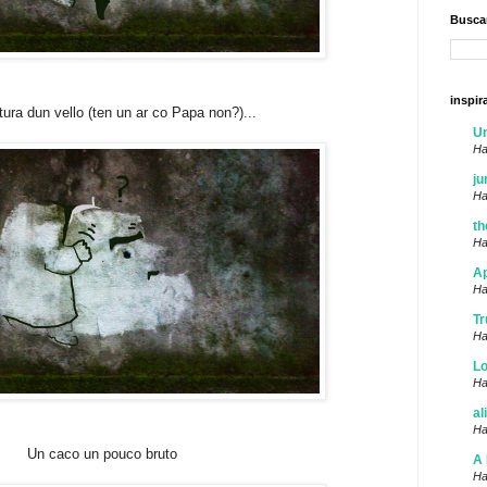
Buscar
inspir
tura dun vello (ten un ar co Papa non?)...
U
Ha
ju
Ha
th
Ha
Ap
Ha
Tr
Ha
Lo
Ha
al
Ha
Un caco un pouco bruto
A 
Ha