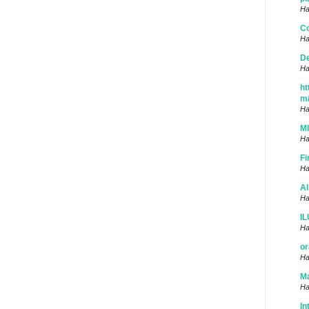
Ha
Co
Ha
D
Ha
ht
m
Ha
M
Ha
Fi
Ha
Al
Ha
I
Ha
or
Ha
Ma
Ha
In