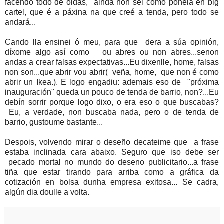
facendo todo de oidas, ainda non sei como poñela en big
cartel, que é a páxina na que creé a tenda, pero todo se
andará...
Cando lla ensinei ó meu, para que dera a súa opinión,
díxome algo así como ou abres ou non abres...senon
andas a crear falsas expectativas...Eu dixenlle, home, falsas
non son...que abrir vou abrir( veña, home, que non é como
abrir un Ikea.). E logo engadiu: ademais eso de "próxima
inauguración" queda un pouco de tenda de barrio, non?...Eu
debín sorrir porque logo dixo, o era eso o que buscabas?
Eu, a verdade, non buscaba nada, pero o de tenda de
barrio, gustoume bastante...
Despois, volvendo mirar o deseño decateime que a frase
estaba inclinada cara abaixo. Seguro que iso debe ser
pecado mortal no mundo do deseno publicitario...a frase
tiña que estar tirando para arriba como a gráfica da
cotización en bolsa dunha empresa exitosa... Se cadra,
algún dia doulle a volta.