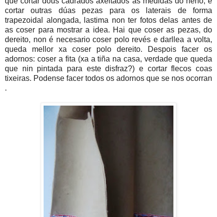
que cortar dous cadrados axeitados as medidas do neno, e
cortar outras dúas pezas para os laterais de forma
trapezoidal alongada, lastima non ter fotos delas antes de
as coser para mostrar a idea. Hai que coser as pezas, do
dereito, non é necesario coser polo revés e darllea a volta,
queda mellor xa coser polo dereito. Despois facer os
adornos: coser a fita (xa a tiña na casa, verdade que queda
que nin pintada para este disfraz?) e cortar flecos coas
tixeiras. Podense facer todos os adornos que se nos ocorran
.