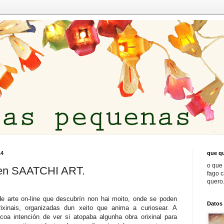
14
que qu
o que 
 en SAATCHI ART.
fago 
quero.
de arte on-line que descubrín non hai moito, onde se poden
Datos
rixinais, organizadas dun xeito que anima a curiosear. A
 coa intención de ver si atopaba algunha obra orixinal para