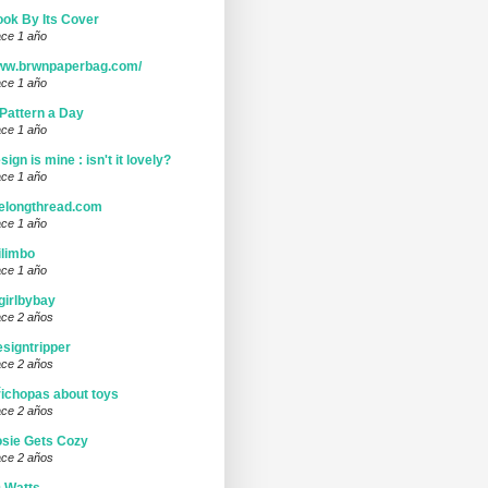
ok By Its Cover
ce 1 año
ww.brwnpaperbag.com/
ce 1 año
Pattern a Day
ce 1 año
sign is mine : isn't it lovely?
ce 1 año
elongthread.com
ce 1 año
limbo
ce 1 año
girlbybay
ce 2 años
signtripper
ce 2 años
ichopas about toys
ce 2 años
sie Gets Cozy
ce 2 años