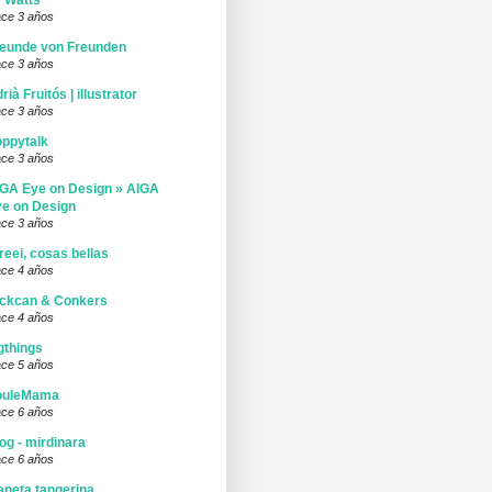
 Watts
ce 3 años
eunde von Freunden
ce 3 años
rià Fruitós | illustrator
ce 3 años
ppytalk
ce 3 años
GA Eye on Design » AIGA
e on Design
ce 3 años
reei, cosas bellas
ce 4 años
ickcan & Conkers
ce 4 años
gthings
ce 5 años
ouleMama
ce 6 años
og - mirdinara
ce 6 años
aneta tangerina