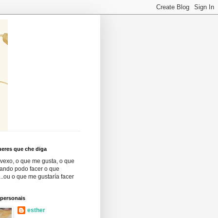
eres que che diga
vexo, o que me gusta, o que
cando podo facer o que
..ou o que me gustaría facer
 personais
esther