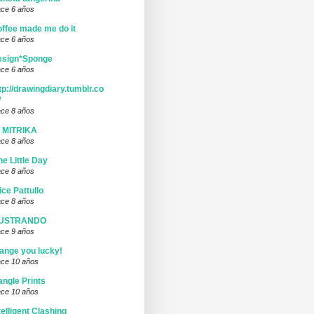
ce 6 años
ffee made me do it
ce 6 años
esign*Sponge
ce 6 años
tp://drawingdiary.tumblr.co
/
ce 8 años
I MITRIKA
ce 8 años
ne Little Day
ce 8 años
ice Pattullo
ce 8 años
LUSTRANDO
ce 9 años
ange you lucky!
ce 10 años
ngle Prints
ce 10 años
telligent Clashing