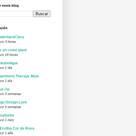
 neste blog
ación
nderbaraClara
ce 3 horas
e art room plant
ce 14 horas
nkaholique
ce 1 día
artment Therapy Main
ce 1 día
ue Up
ce 3 semanas
go Design Love
ce 5 semanas
isaburke
ce 1 mes
Ervilha Cor de Rosa
ce 1 año