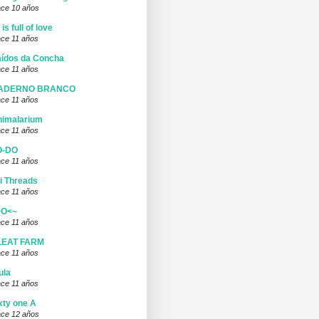
ce 10 años
l is full of love
ce 11 años
ídos da Concha
ce 11 años
ADERNO BRANCO
ce 11 años
nimalarium
ce 11 años
O-DO
ce 11 años
i Threads
ce 11 años
>O<~
ce 11 años
LEAT FARM
ce 11 años
ula
ce 11 años
xty one A
ce 12 años