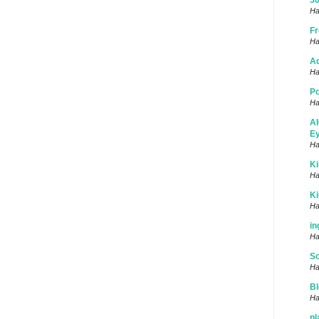
50
Ha
Fr
Ha
Ad
Ha
Po
Ha
AI
Ey
Ha
Ki
Ha
K
Ha
in
Ha
S
Ha
Bl
Ha
pl