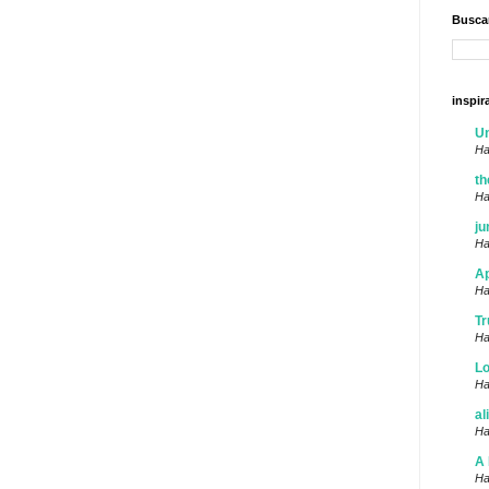
Buscar
inspir
U
Ha
th
Ha
ju
Ha
Ap
Ha
Tr
Ha
Lo
Ha
al
Ha
A 
Ha