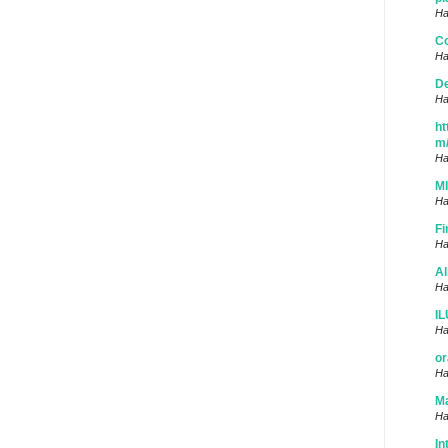
Ha
Co
Ha
D
Ha
ht
m
Ha
M
Ha
Fi
Ha
Al
Ha
I
Ha
or
Ha
Ma
Ha
In