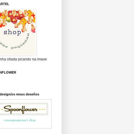
ARTEL
unha ollada picando na imaxe
NFLOWER
c design/os meus deseños
cousaspequenas's shop