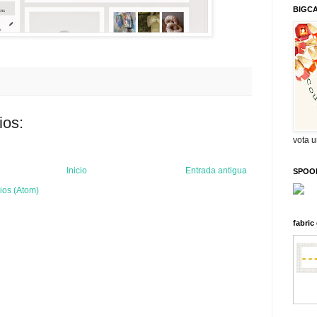
BIGC
ios:
vota 
Inicio
Entrada antigua
SPOO
ios (Atom)
fabri