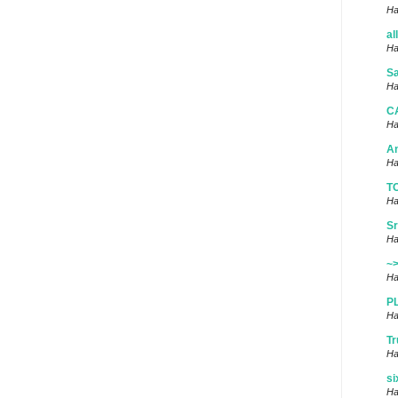
Ha
al
Ha
Sa
Ha
C
Ha
A
Ha
T
Ha
Sr
Ha
~
Ha
P
Ha
Tr
Ha
si
Ha