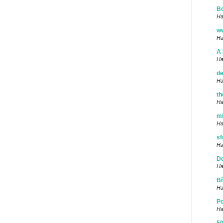
Bo
Ha
w
Ha
A 
Ha
de
Ha
th
Ha
mi
Ha
sf
Ha
De
Ha
Bř
Ha
Po
Ha