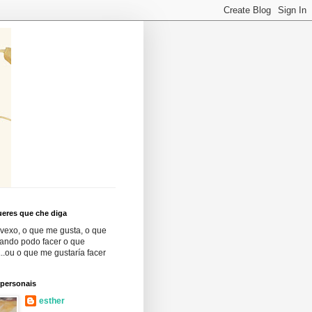
eres que che diga
vexo, o que me gusta, o que
cando podo facer o que
..ou o que me gustaría facer
 personais
esther