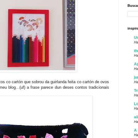
Buscar
inspir
U
Ha
th
Ha
Ap
Ha
ju
tos co cartón que sobrou da guirlanda feita co cartón de ovos
Ha
eu blog...(uf) a frase parece dun deses contos tradicionais
Tr
Ha
Lo
Ha
al
Ha
A 
Ha