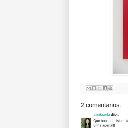
2 comentarios:
alinitaxula
dijo...
Que boa idea, isto o f
unha aperta!!!