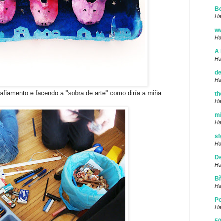
Bo
Ha
w
Ha
A 
Ha
de
Ha
afiamento e facendo a "sobra de arte" como diría a miña
th
Ha
mi
Ha
sf
Ha
De
Ha
Bř
Ha
Po
Ha