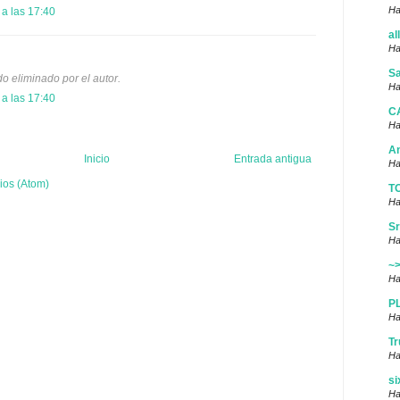
Ha
 a las 17:40
al
Ha
Sa
o eliminado por el autor.
Ha
 a las 17:40
C
Ha
A
Inicio
Entrada antigua
Ha
ios (Atom)
T
Ha
Sr
Ha
~
Ha
P
Ha
Tr
Ha
si
Ha