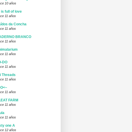
ce 10 años
l is full of love
ce 11 años
ídos da Concha
ce 11 años
ADERNO BRANCO
ce 11 años
nimalarium
ce 11 años
O-DO
ce 11 años
i Threads
ce 11 años
>O<~
ce 11 años
LEAT FARM
ce 11 años
ula
ce 11 años
xty one A
ce 12 años