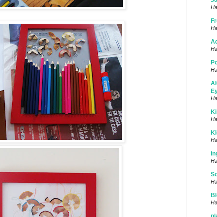
50
Ha
Fr
Ha
Ad
Ha
Po
Ha
AI
Ey
Ha
Ki
Ha
K
Ha
in
Ha
S
Ha
Bl
Ha
pl