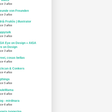
 Watts
ce 3 años
eunde von Freunden
ce 3 años
rià Fruitós | illustrator
ce 3 años
ppytalk
ce 3 años
GA Eye on Design » AIGA
e on Design
ce 3 años
reei, cosas bellas
ce 4 años
ickcan & Conkers
ce 4 años
gthings
ce 5 años
ouleMama
ce 6 años
og - mirdinara
ce 6 años
aneta tangerina