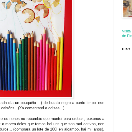
Visita
de Pin
ETSY
cada día un pouquiño... ( de burato negro a punto limpo..ese
s caixóns...(Xa comentarei a odisea...)
to os nenos no rebumbio que montei para ordear , puxenos a
tre a morea deles que temos hai uns que son moi cativos, non
uros... (comprara un lote de 100! en alcampo, hai mil anos).