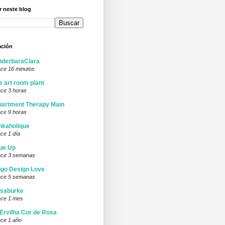
 neste blog
ación
nderbaraClara
ce 16 minutos
e art room plant
ce 3 horas
artment Therapy Main
ce 9 horas
nkaholique
ce 1 día
ue Up
ce 3 semanas
go Design Love
ce 5 semanas
isaburke
ce 1 mes
Ervilha Cor de Rosa
ce 1 año