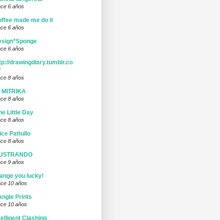
ce 6 años
ffee made me do it
ce 6 años
esign*Sponge
ce 6 años
tp://drawingdiary.tumblr.co
/
ce 8 años
I MITRIKA
ce 8 años
ne Little Day
ce 8 años
ice Pattullo
ce 8 años
LUSTRANDO
ce 9 años
ange you lucky!
ce 10 años
ngle Prints
ce 10 años
telligent Clashing