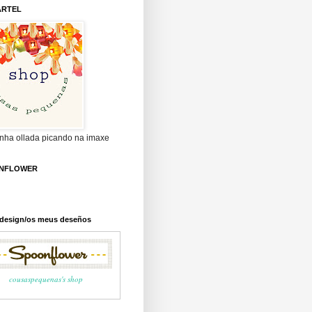
ARTEL
unha ollada picando na imaxe
NFLOWER
c design/os meus deseños
cousaspequenas's shop