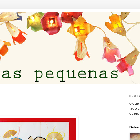
que qu
o que 
fago 
quero.
Datos