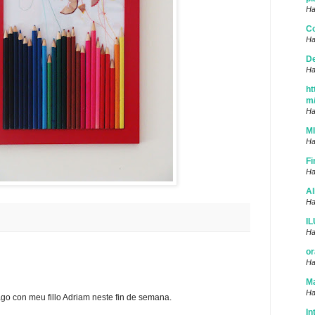
Ha
Co
Ha
D
Ha
ht
m
Ha
M
Ha
Fi
Ha
Al
Ha
I
Ha
or
Ha
Ma
Ha
ago con meu fillo Adriam neste fin de semana.
In