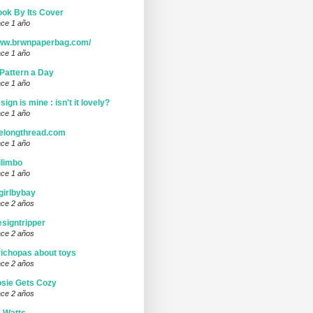
ok By Its Cover
ce 1 año
ww.brwnpaperbag.com/
ce 1 año
Pattern a Day
ce 1 año
sign is mine : isn't it lovely?
ce 1 año
elongthread.com
ce 1 año
limbo
ce 1 año
girlbybay
ce 2 años
signtripper
ce 2 años
ichopas about toys
ce 2 años
sie Gets Cozy
ce 2 años